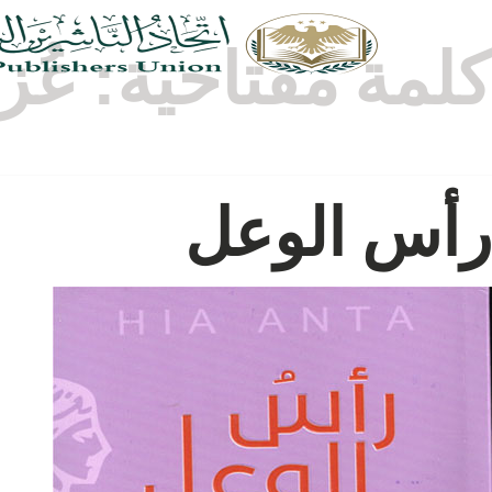
كلمة مفتاحية:
عُز
رأس الوعل