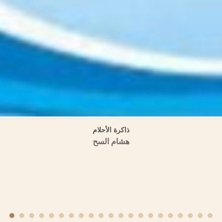
تراجم الحمصيين في تاريخ ابن عساكر كتاب (تاريخ دمشق)
منشورات الجمعية التاريخية السورية