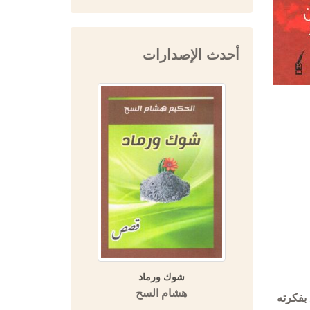
أحدث الإصدارات
 تاريخ ابن
شوك ورماد
المفتي 
يخ دمشق)
هشام السح
دار 
 بفكرته
التاريخية