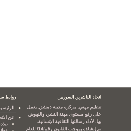
اتحاد الناشرين السوريين
روابط سر
تنظيم مهني. مركزه مدينة دمشق. يعمل
الرئيسية
على رفع مستوى مهنة النشر، والنهوض
عن الاتح
بها، لأداء رسالتها الثقافية الإنسانية.
نبذة 
تم إنشاؤه بموجب القانون رقم/14/ للعام
قوان