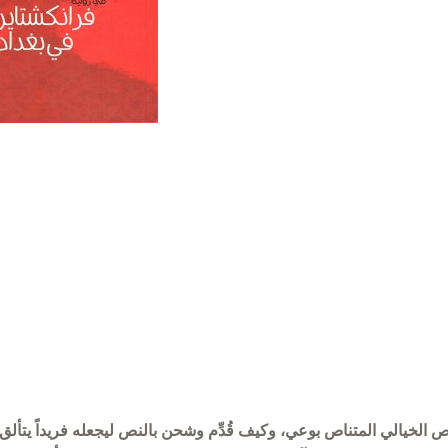
ا في
تراجم الحمصيين في
خلود إلكتروني
عساكر كتاب (تار
ص الخيالي المتناص بوعي، وكيف قُدِّم وشحن بالنص ليجعله فريداً يتألق
محمد شعبو
ون
منشورات الجمعية 