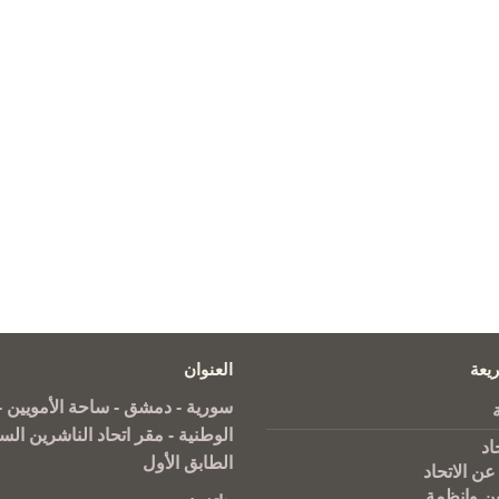
يعة
العنوان
سورية - دمشق - ساحة الأمويين - 
الوطنية - مقر اتحاد الناشرين الس
اد
الطابق الأول
عن الاتحاد
ين وانظمة