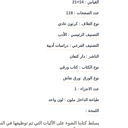
القياس : 14×21
عدد الصفحات : 118
نوع الغلاف : كرتون عادي
التصنيف الرئيسي :
الأدب
التصنيف الفرعي :
دراسات أدبية
الناشر :
دار كنعان
نوع الكتاب : كتاب ورقي
نوع الورق :ورق نفاش
عدد الاجزاء : 1
طباعة الداخل ملون : لون واحد
اللمحة :
عربية
أمواج السرد
أخطاء يجب معرفته
مم
الشطرنج
دار ليندا
يسلط كتابنا الضوء على الآليات التي تم توظيفها في الن
مؤلفون ومترجم