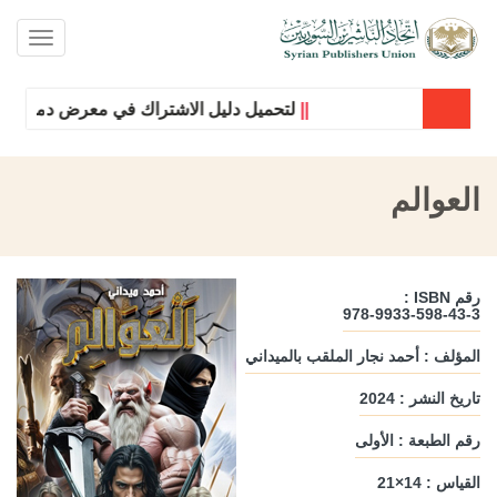
oggle
ation
||
لتحميل دليل الاشتراك في معرض دمشق الدول
العوالم
رقم ISBN :
978-9933-598-43-3
المؤلف : أحمد نجار الملقب بالميداني
تاريخ النشر : 2024
رقم الطبعة : الأولى
القياس : 14×21