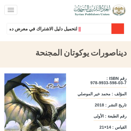
oggle
ation
||
لتحميل دليل الاشتراك في معرض دمشق الدو
ديناصورات يوكوتان المجنحة
رقم ISBN :
978-9933-598-03-7
المؤلف : محمد خير الموصلي
تاريخ النشر : 2018
رقم الطبعة : الأولى
القياس : 14×21