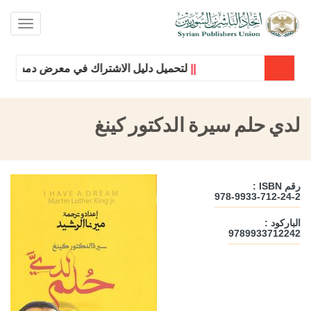
oggle
ation
||
لتحميل دليل الاشتراك في معرض دمشق الدولي
لدي حلم سيرة الدكتور كينغ
رقم ISBN :
978-9933-712-24-2
الباركود :
9789933712242