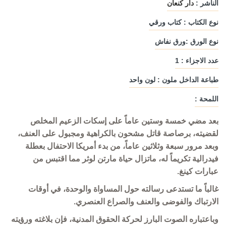
الناشر :
دار كنعان
نوع الكتاب : كتاب ورقي
نوع الورق :ورق نفاش
عدد الاجزاء : 1
طباعة الداخل ملون : لون واحد
اللمحة :
بعد مضي خمسة وستين عاماً على إسكات الزعيم المخلص
لقضيته، برصاصة قاتل مشحون بالكراهية ومجبول على العنف،
وبعد مرور سبعة وثلاثين عاماً، من بدء أمريكا الاحتفال بعطلة
فيدرالية تكريماً له، ماتزال حياة مارتن لوثر مما اقتبس من
عبارات كينغ.
غالباً ما تستدعى رسالته حول المساواة والوحدة، في أوقات
الارتباك والفوضى والعنف والصراع العنصري.
وباعتباره الصوت البارز لحركة الحقوق المدنية، فإن بلاغته ورؤيته