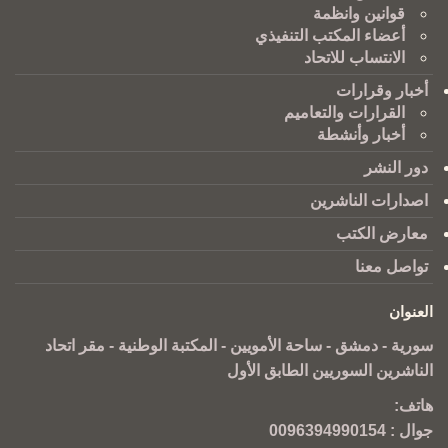
قوانين وانظمة
أعضاء المكتب التنفيذي
الانتساب للاتحاد
أخبار وقرارات
القرارات والتعاميم
أخبار وأنشطة
دور النشر
اصدارات الناشرين
معارض الكتب
تواصل معنا
العنوان
سورية - دمشق - ساحة الأمويين - المكتبة الوطنية - مقر اتحاد
الناشرين السوريين الطابق الأول
هاتف:
جوال :
0096394990154