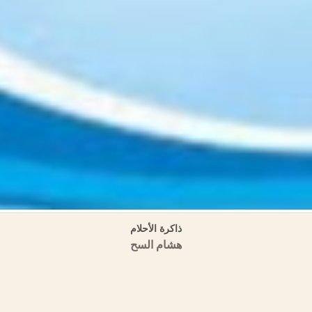
لأموية في المشرق والأندلس في الموسوعة العمرية (مسالك الأبصار في ممالك ا
منشورات الجمعية التاريخية السورية