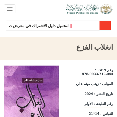
oggle
ation
||
لتحميل دليل الاشتراك في معرض دمشق الدو
انغلاب الفزع
رقم ISBN :
978-9933-712-044
المؤلف : زينب ميثم علي
تاريخ النشر : 2024
رقم الطبعة : الأولى
القياس : 14×21