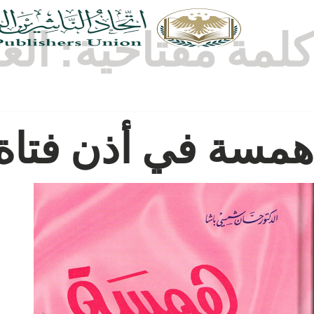
كلمة مفتاحية:
الع
همسة في أذن فتاة