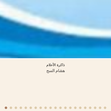
ية (مسالك الأبصار في ممالك الأمصار) المنهج والمصادر (دراسة تحليلية وصفية 
منشورات الجمعية التاريخية السورية