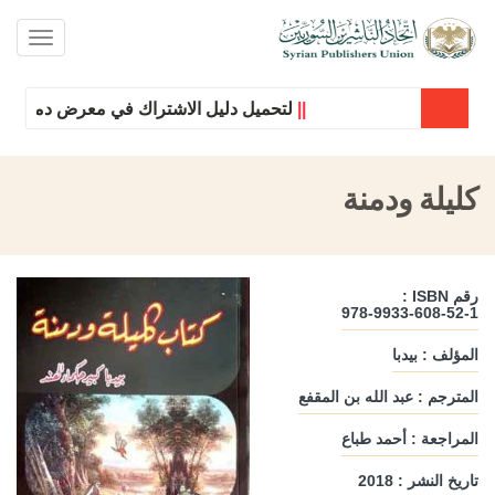
oggle
ation
||
لتحميل دليل الاشتراك في معرض دمشق الدول
كليلة ودمنة
رقم ISBN :
978-9933-608-52-1
المؤلف : بيدبا
المترجم : عبد الله بن المقفع
المراجعة : أحمد طباع
تاريخ النشر : 2018