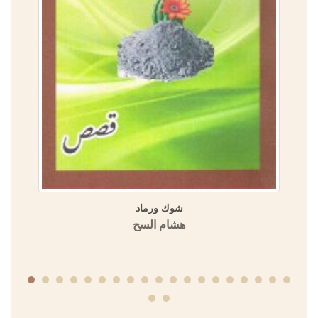
شوك ورماد
هشام السح