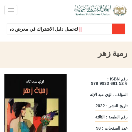
oggle
ation
||
لتحميل دليل الاشتراك في معرض دمشق الدول
رمية زهر
رقم ISBN :
978-9933-661-52-6
المؤلف : لؤي عبد الإله
تاريخ النشر : 2022
رقم الطبعة : الثالثة
عدد الصفحات : 58