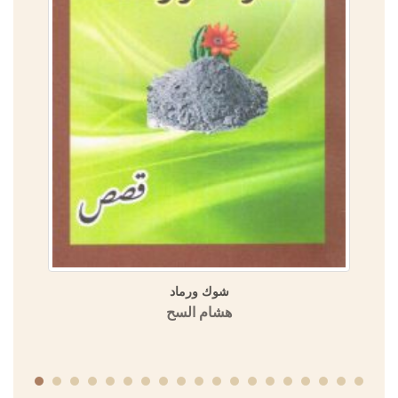
شوك ورماد
هشام السح