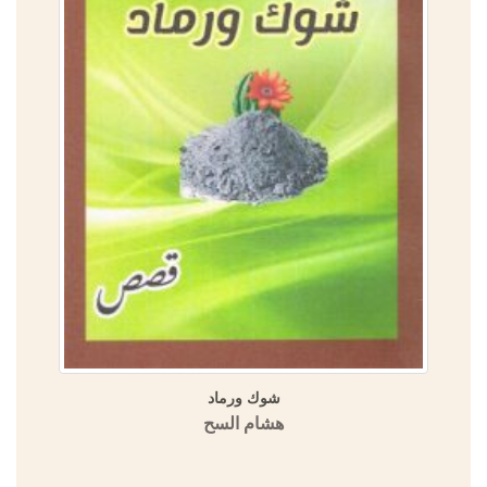
شوك ورماد
هشام السح