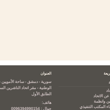
يعة
العنوان
سورية - دمشق - ساحة الأمويين - 
الوطنية - مقر اتحاد الناشرين الس
اد
الطابق الأول
عن الاتحاد
ين وانظمة
هاتف:
ء المكتب التنفيذي
جوال :
0096394990154