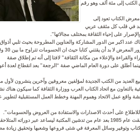
د عناوين الكتب إلى مئة ألف وهو رقم
معرض الكتاب تعود إلى
لأسد في قلب كل مثقف عربي
الإصرار على إحياء الثقافة بمختلف مجالاتها”.
ك عدد اكبر من الدور المشاركة والعناوين المطروحة بحيث تلبي أذواق
ومتطلبات الزائرين وو
 والقراءة والإعلاء من مكانة الثقافة” لافتا إلى أنه تم إطلاق صفة
نما أطلق على دورة العام الماضي صفة “الرجعة” بعد انقطاع لعدة أعو
ع العديد من الكتب الجديدة لمؤلفين معروفين وآخرين ينشرون لأول م
ية بالتعاون مع اتحاد الكتاب العرب ووزارة الثقافة كما سيكون هناك ن
قشة واقع عمل الاتحاد وهموم المهنة وخطط العمل المستقبلية لتطوير 
“للاطلاع على أحدث الاصدارات والاستفادة من العروض والحسومات”.
يشار إلى أن الدورة الأولى من معرض مكتبة الأسد انطلقت عام 1985 بعد عام من تدشين المكتبة ليساعد عبر دوراته ال
كتاب وتوفير وسائل المعرفة في شتى فروعها وشعبها وتحقيق زيادة م