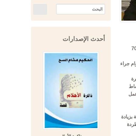
أحدث الإصدارات
ضعنا نصب أعيننا شعار أن من يزور المعرض لا بد أن يقتني كتابا حيث ان الحسومات تتراوح ما بين 30 و70
ام جراء
رة
شاط
عمل
متلاحقة بزيادة
طردة