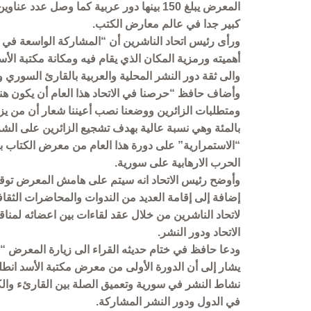
المعرض يبلغ 150 بينها دور عربية كما وصل عد
كبير جدا في عالم معارض الكتب.
ورأى رئيس اتحاد الناشرين أن “المشاركة الواسعة في 
أهميته ورمزية المكان الذي يقام فيه ومكانة مكتبة ا
والى ثقة دور النشر المحلية والعربية بالقارئ السوري و
وأضاف حافظ “حرصنا في الاتحاد هذا العام أن يكون هنا
بالمئة وهي نسبة عالية بهدف تشجيع الزائرين على الشراء
“الاستمرارية” على دورة هذا العام من معرض الكتاب بي
الحرب الارهابية على سورية.
وأوضح رئيس الاتحاد انه سيتم على هامش المعرض توقي
إضافة إلى إقامة العديد من الندوات والمحاضرات الثقاف
لاتحاد الناشرين من خلال عقد لقاءات بين اعضائه لمنا
الاتحاد ودور النشر.
ودعا حافظ في ختام حديثه القراء الى زيارة المعرض 
نشاط النشر في سورية وتعميق الصلة بين القارئء وال
في الدول ودور النشر المشاركة.