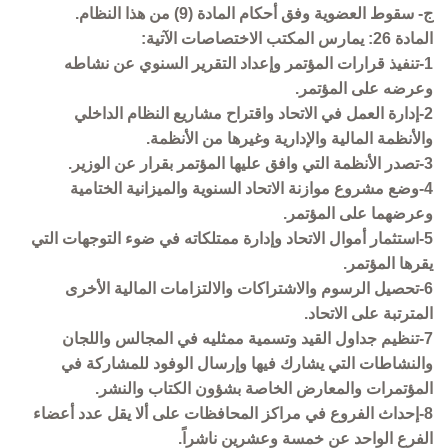
ج- سقوط العضوية وفق أحكام المادة (9) من هذا النظام.
المادة 26: يمارس المكتب الاختصاصات الآتية:
1-تنفيذ قرارات المؤتمر وإعداد التقرير السنوي عن نشاطه
وعرضه على المؤتمر.
2-إدارة العمل في الاتحاد واقتراح مشاريع النظام الداخلي
والأنظمة المالية والإدارية وغيرها من الأنظمة.
3-تصدر الأنظمة التي وافق عليها المؤتمر بقرار عن الوزير.
4-وضع مشروع موازنة الاتحاد السنوية والميزانية الختامية
وعرضهما على المؤتمر.
5-استثمار أموال الاتحاد وإدارة ممتلكاته في ضوء التوجهات التي
يقرها المؤتمر.
6-تحصيل الرسوم والاشتراكات والالتزامات المالية الأخرى
المترتبة على الاتحاد.
7-تنظيم جداول القيد وتسمية ممثليه في المجالس واللجان
والنشاطات التي يشارك فيها وإرسال الوفود للمشاركة في
المؤتمرات والمعارض الخاصة بشؤون الكتاب والنشر.
8-إحداث الفروع في مراكز المحافظات على ألا يقل عدد أعضاء
الفرع الواحد عن خمسة وعشرين ناشراً.