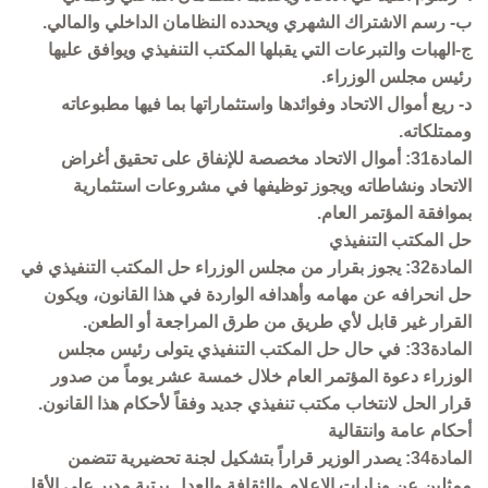
ب- رسم الاشتراك الشهري ويحدده النظامان الداخلي والمالي.
ج-الهبات والتبرعات التي يقبلها المكتب التنفيذي ويوافق عليها
رئيس مجلس الوزراء.
د- ريع أموال الاتحاد وفوائدها واستثماراتها بما فيها مطبوعاته
وممتلكاته.
المادة31: أموال الاتحاد مخصصة للإنفاق على تحقيق أغراض
الاتحاد ونشاطاته ويجوز توظيفها في مشروعات استثمارية
بموافقة المؤتمر العام.
حل المكتب التنفيذي
المادة32: يجوز بقرار من مجلس الوزراء حل المكتب التنفيذي في
حل انحرافه عن مهامه وأهدافه الواردة في هذا القانون، ويكون
القرار غير قابل لأي طريق من طرق المراجعة أو الطعن.
المادة33: في حال حل المكتب التنفيذي يتولى رئيس مجلس
الوزراء دعوة المؤتمر العام خلال خمسة عشر يوماً من صدور
قرار الحل لانتخاب مكتب تنفيذي جديد وفقاً لأحكام هذا القانون.
أحكام عامة وانتقالية
المادة34: يصدر الوزير قراراً بتشكيل لجنة تحضيرية تتضمن
ممثلين عن وزارات الإعلام والثقافة والعدل برتبة مدير على الأقل