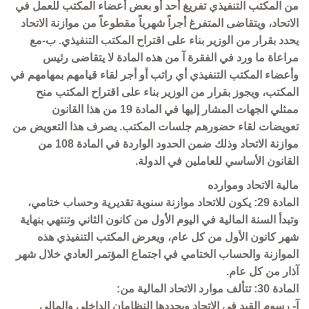
من المكتب التنفيذي تفريغ أحد أو بعض أعضاء المكتب للعمل في
الاتحاد، ويتقاضى المتفرغ أجراً شهرياً مقطوعاً من موازنة الاتحاد
يحدد بقرار من الوزير بناء على اقتراح المكتب التنفيذي. ب-مع
مراعاة ما ورد في الفقرة آ من هذه المادة لا يتقاضى رئيس
وأعضاء المكتب التنفيذي أي راتب أو أجر لقاء قيامهم بمهامهم في
المكتب، ويجوز بقرار من الوزير بناء على اقتراح المكتب منح
ممثلي الجهات المشار إليها في المادة 19 من هذا القانون
تعويضات لقاء حضورهم جلسات المكتب. يصرف هذا التعويض من
موازنة الاتحاد وذلك ضمن الحدود الواردة في المادة 108 من
القانون الأساسي للعاملين في الدولة.
مالية الاتحاد وموارده
المادة 29: يكون للاتحاد موازنة سنوية تقديرية وحساب ختامي،
وتبدأ السنة المالية في اليوم الأول من كانون الثاني وتنتهي بنهاية
شهر كانون الأول من كل عام، ويعرض المكتب التنفيذي هذه
الموازنة والحساب الختامي في اجتماع المؤتمر العادي خلال شهر
آذار من كل عام.
المادة 30: تتألف موارد الاتحاد المالية من:
آ- رسوم القيد في الاتحاد ويحددها النظامان الداخلي والمالي