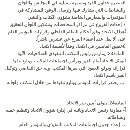
6-تنظيم جداول القيد وتسمية ممثليه في المجالس واللجان
والنشاطات التي يشارك فيها وإرسال الوفود للمشاركة في
المؤتمرات والمعارض الخاصة بشؤون الكتاب والنشر.
7-إحداث الفروع في مراكز المحافظات وتشكيل اللجان لتحقيق
أهداف الاتحاد وفق أحكام النظام الداخلي وقرارات المؤتمر العام
على ألا يقل عدد أعضاء الفرع عن عشرين ناشراً.
8-تعيين العاملين في الاتحاد وفقاً لأنظمة الاتحاد.
:المادة23: يمارس رئيس المكتب التنفيذي الصلاحيات الآتية
آ-يمثل الاتحاد أمام الغير ويرأس اجتماعات المكتب ويتابع تنفيذ
قراراته ويوقع العقود التي يقرها المكتب، وله حق التقاضي وتوكيل
الغير باسم الاتحاد
.ب- يصدر قرارات المؤتمر ويتابع تنفيذها من خلال المكتب ولجانه
المادة24: يتولى أمين سر الاتحاد:
آ- معاونة رئيس الاتحاد ونائبه في إدارة شؤون الاتحاد وتنظيم عمله
ونشاطاته.
ب-إعداد جدول اجتماعات المكتب التنفيذي والمؤتمر العام