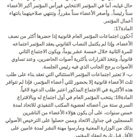
حال غيابه، أما في المؤتمر الانتخابي فيرأس المؤتمر أكبر الأعضاء
سناً رئيساً.. وأصغر الأعضاء سناً مقرراً، وتنتهي صلاحيتهما بانتهاء
أعمال المؤتمر.
المادة17:
آ-تكون اجتماعات المؤتمر العام قانونية إذا حضرها أكثر من نصف
الأعضاء، وإذا لم يكتمل النصاب القانوني يعقد المؤتمر اجتماعه
للمرة الثانية خلال خمسة عشر يوماً، ويكون الاجتماع الثاني
قانونياً، وتتخذ القرارات بأكثرية أصوات الحاضرين، وعند تساوي
الأصوات يرجح الجانب الذي فيه رئيس الجلسة.
ب- لا تعتبر اجتماعات المؤتمر الاستثنائي التي تعقد بناء على طلب
ثلث الأعضاء قانونية إلا بحضور ثلثي أعضاء المؤتمر، فإذا لم تتوافر
هذه الأكثرية في الاجتماع المذكور اعتبر طلب الدعوة لاغياً.
المادة18: ينتخب المؤتمر العام في أول اجتماع له وبالاقتراع
السري ستة من أعضائه لعضوية المكتب التنفيذي للاتحاد لمدة
خمس سنوات، على أن يكون هؤلاء الأعضاء من الناشرين
المسجلين في جداول الاتحاد وممن حصلوا على الترخيص الأصولي
بذلك من الوزارة المعنية ومارسوا مهنة النشر لمدة عامين على
الأقل قبل تاريخ انعقاد المؤتمر.