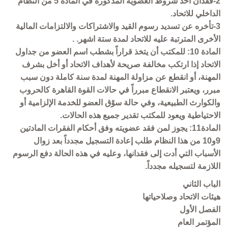
2-فقدان أحد شروط العضوية المذكورة في المادة 5 من النظام
الداخلي للاتحاد.
3-تأخره عن تسديد رسوم القيد والاشتراكات والالتزامات المالية
الأخرى المترتبة عليه للاتحاد لمدة ستة اشهر. .
المادة 10: للمكتب أن يتخذ قراراً بشطب اسم العضو من جداول
الاتحاد إذا ارتكب مخالفة صريحة لأهداف الاتحاد أو أخل بشرف
المهنة، أو انقطع عن مزاولة المهنة لمدة سنة كاملة دون سبب
مبرر، ويعتبر الانقطاع مبرراً في حالات القوة القاهرة كالحروب
والكوارث الطبيعية، وفي حالة سوْق العضو للخدمة الإلزامية أو
الاحتياطية ويعود للمكتب تقدير جميع هذه الحالات.
المادة11: يجوز لمن فقد عضويته وفق أحكام الفقرات المادتين
9و10 من هذا النظام طلب إعادة التسجيل مجدداً بعد زوال
الأسباب التي أدت إلى فقدانها، وعليه في هذه الحالة دفع الرسوم
اللازمة لتسجيله مجدداً.
الباب الثاني
هيئات الاتحاد وصلاحياتها
الفصل الأول
المؤتمر العام