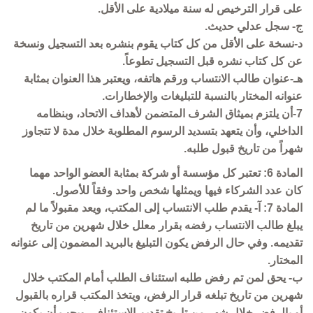
على قرار الترخيص له سنة ميلادية على الأقل.
ج- سجل عدلي حديث.
د-نسخة على الأقل من كل كتاب يقوم بنشره بعد التسجيل ونسخة
عن كل كتاب نشره قبل التسجيل تطوعاً.
هـ-عنوان طالب الانتساب ورقم هاتفه، ويعتبر هذا العنوان بمثابة
عنوانه المختار بالنسبة للتبليغات والإخطارات.
7-أن يلتزم بميثاق الشرف المتضمن لأهداف الاتحاد، وبنظامه
الداخلي، وأن يتعهد بتسديد الرسوم المطلوبة خلال مدة لا تتجاوز
شهراً من تاريخ قبول طلبه.
المادة 6: تعتبر كل مؤسسة أو شركة بمثابة العضو الواحد مهما
كان عدد الشركاء فيها ويمثلها شخص واحد وفقاً للأصول.
المادة 7: آ- يقدم طلب الانتساب إلى المكتب، ويعد مقبولاً ما لم
يبلغ طالب الانتساب رفضه بقرار معلل خلال شهرين من تاريخ
تقديمه. وفي حال الرفض يكون التبليغ بالبريد المضمون إلى عنوانه
المختار.
ب- يحق لمن تم رفض طلبه استئناف الطلب أمام المكتب خلال
شهرين من تاريخ تبلغه قرار الرفض، ويتخذ المكتب قراره بالقبول
أو بالرفض خلال شهر من تاريخ تقديم الاستئناف، ويجب أن يكون