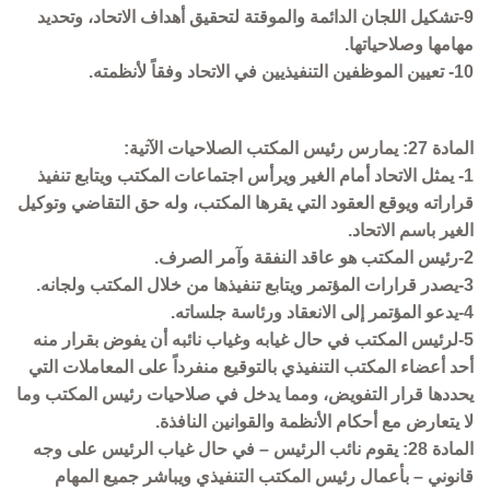
9-تشكيل اللجان الدائمة والموقتة لتحقيق أهداف الاتحاد، وتحديد
مهامها وصلاحياتها.
10- تعيين الموظفين التنفيذيين في الاتحاد وفقاً لأنظمته.
المادة 27: يمارس رئيس المكتب الصلاحيات الآتية:
1- يمثل الاتحاد أمام الغير ويرأس اجتماعات المكتب ويتابع تنفيذ
قراراته ويوقع العقود التي يقرها المكتب، وله حق التقاضي وتوكيل
الغير باسم الاتحاد.
2-رئيس المكتب هو عاقد النفقة وآمر الصرف.
3-يصدر قرارات المؤتمر ويتابع تنفيذها من خلال المكتب ولجانه.
4-يدعو المؤتمر إلى الانعقاد ورئاسة جلساته.
5-لرئيس المكتب في حال غيابه وغياب نائبه أن يفوض بقرار منه
أحد أعضاء المكتب التنفيذي بالتوقيع منفرداً على المعاملات التي
يحددها قرار التفويض، ومما يدخل في صلاحيات رئيس المكتب وما
لا يتعارض مع أحكام الأنظمة والقوانين النافذة.
المادة 28: يقوم نائب الرئيس – في حال غياب الرئيس على وجه
قانوني – بأعمال رئيس المكتب التنفيذي ويباشر جميع المهام