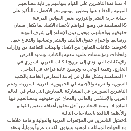
4-مساعدة الناشرين على القيام بمهامهم ورعاية مصالحهم
المهنية والدفاع عنها وتطوير مهنتهم نحو الأفضل، والتأكيد على
حماية حرية النشر والتوزيع، ضمن القوانين المرعية.
5-المساهمة في وضع النواظم لأعضاء الاتحاد بما يكفل ضمان
حقوقهم وواجباتهم، ويحول دون الإساءة إلى شرف المهنة
ورسالتها واحترام حقوق التأليف والنشر وصيانتها والدفاع عنها.
6-توطيد علاقات التعاون بين الاتحاد والهيئات الثقافية من وزارات
واتحادات ومؤسسات علمية معنية بالكتاب، وتنمية الفرص
والإمكانات التي تؤدي إلى ترويج الكتاب العربي السوري في
الخارج، وتنمية الوعي به وترسيخ عادة قراءته في الداخل.
7-المساهمة بشكل فعَّال في إقامة المعارض الخاصة بالكتب
السورية والعربية والأجنبية في الجمهورية العربية السورية، ودعم
الناشرين السوريين في المشاركة بالمعارض التي تقام في العالم
العربي والإسلامي والعالم، والدفاع عن حقوقهم ومصالحهم فيها.
المادة 4 : يتمتع الاتحاد من أجل تحقيق أهدافه وضمن القوانين
والأنظمة النافذة بالصلاحيات التالية:
1-تمثيل الناشرين في المؤتمرات العربية والدولية وإقامة علاقات
مع الجهات المماثلة والمعنية بشؤون الكتاب عربياً ودولياً، وعقد