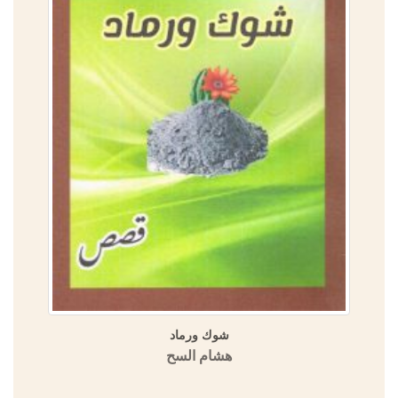
شوك ورماد
هشام السح