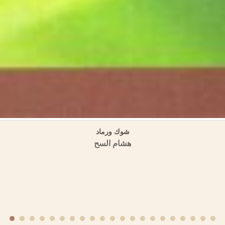
تراجم الحمصيين في تاريخ ابن عساكر كتاب (تاريخ دمشق)
منشورات الجمعية التاريخية السورية