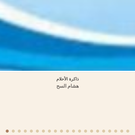
لأموية في المشرق والأندلس في الموسوعة العمرية (مسالك الأبصار في ممالك ا
منشورات الجمعية التاريخية السورية