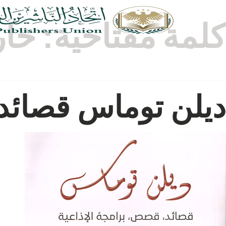
كلمة مفتاحية:
خار
ديلن توماس قصائد،