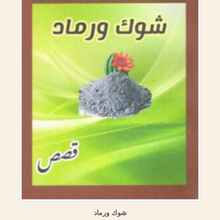
الموسوعة العمرية (مسالك الأبصار في ممالك الأمصار) المنهج
والمصادر (دراسة تحليلية وصفية نقدية مقارنة)