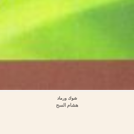
تاريخ حمص وتراجم رجالها في كتب التاريخ ثلاثة أجزاء
منشورات الجمعية التاريخية السورية