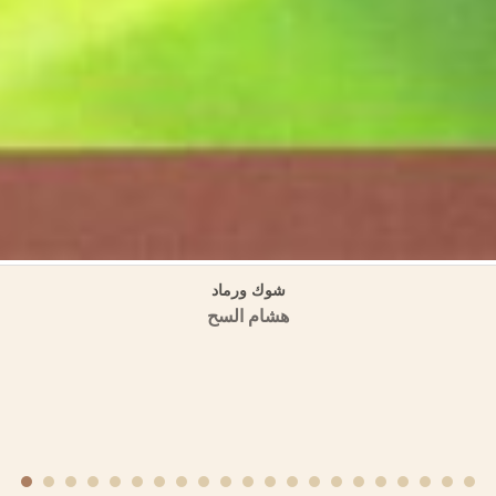
تاريخ حمص وتراجم رجالها في كتب التاريخ ثلاثة أجزاء
منشورات الجمعية التاريخية السورية