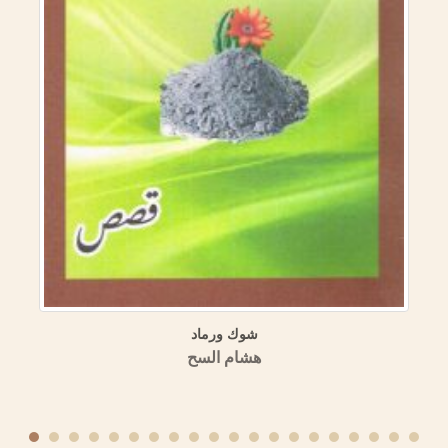
شوك ورماد
هشام السح