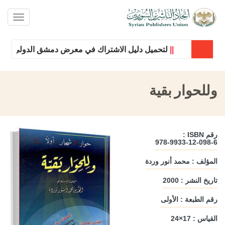
oggle
ation
||
لتحميل دليل الاشتراك في معرض دمشق الدولي للكتاب 
وللحوار بقية
رقم ISBN :
978-9933-12-098-6
المؤلف : محمد أنور وردة
تاريخ النشر : 2000
رقم الطبعة : الأولى
القياس : 17×24