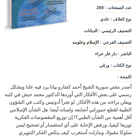
عدد الصفحات : 288
نوع الغلاف : عادي
التصنيف الرئيسي :
الديانات
التصنيف الفرعي :
الإسلام وعلومه
الناشر :
دار غار حراء
نوع الكتاب : ورقي
اللمحة :
أصدر مفتي سورية الشيخ أحمد كفتارو بيانا يرد فيه علنا وبشكل
رسمي على بعض الأفكار التي أوردها الدكتور محمد حبش في كتبه
ويعلن براءته من هذه الأفكار. لو تجرأ أدونيس وكتب في الشؤون
الطبية لقطع حمورابي أصابعه ولسانه أيضا. هل الشأن الإسلامي
أقل أهمية من الشأن الطبي؟! إن توزيع المقصوصات الفكرية
توزيعا كيفيا، ورفض الإحابة على أي استفسار أو تصحيح ليس
سلوكا مقبولا، ومازلت أستغرب كيف ينكص الفكر التنويري