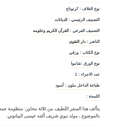
نوع الغلاف : كرتوناج
التصنيف الرئيسي :
الديانات
التصنيف الفرعي :
القرآن الكريم وعلومه
الناشر :
دار التقوى
نوع الكتاب : ورقي
نوع الورق :شاموا
عدد الاجزاء : 1
طباعة الداخل ملون : أسود
اللمحة :
يتألف هذا السفر اللطيف من ثلاثة محاور: منظومة جمعت
لى
السواقي البيضاء
تقنية الهجوم في ال
بالموضوع ، مولد نبوي شريف ألفه عيسى البيانوني.
دار ليندا
مؤلفون ومترجم