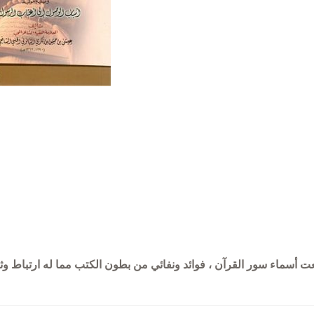
 أسماء سور القرآن ، فوائد ونفائي من بطون الكتب مما له ارتباط وث
شطرنج
تاريخ حمص وتراجم
خلود إلكتروني
كتب التاريخ ثلاث
ون
محمد شعبو
منشورات الجمعية 