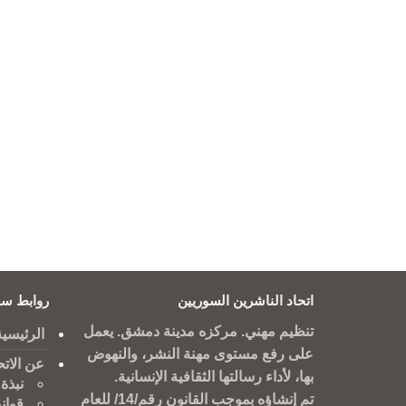
اتحاد الناشرين السوريين
روابط سر
تنظيم مهني. مركزه مدينة دمشق. يعمل
الرئيسية
على رفع مستوى مهنة النشر، والنهوض
عن الاتح
بها، لأداء رسالتها الثقافية الإنسانية.
نبذة 
تم إنشاؤه بموجب القانون رقم/14/ للعام
قوان