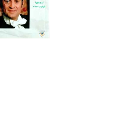
كويا
منهجية الكتابة التار
خلود إلكتروني
عساكر وابن ا
ون
محمد شعبو
منشورات الجمعية 