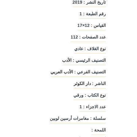
تاريخ النشر : 2019
رقم الطبعة : 1
القياس : 12×17
عدد الصفحات : 112
نوع الغلاف : عادي
التصنيف الرئيسي :
الأدب
التصنيف الفرعي :
الأدب العربي
الناشر :
دار الكوثر
نوع الكتاب : ورقي
عدد الاجزاء : 1
سلسلة : مغامرات أرسين لوبين
أمواج السرد
حوار مع شجرة السي
دار ليندا
مؤلفون ومترجم
اللمحة :