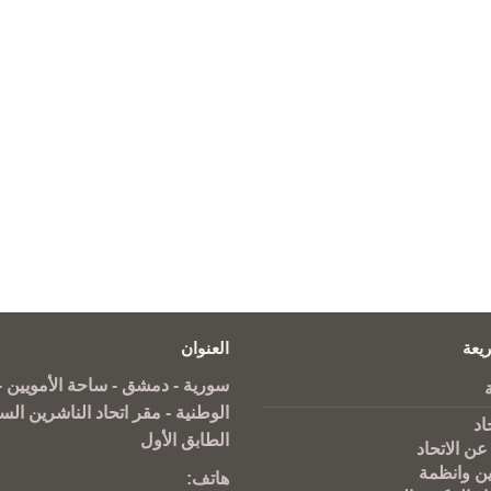
يعة
العنوان
سورية - دمشق - ساحة الأمويين - 
الوطنية - مقر اتحاد الناشرين الس
اد
الطابق الأول
عن الاتحاد
ين وانظمة
هاتف: