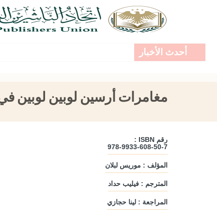
أحدث الأخبار
مغامرات أرسين لوبين لوبين ف
رقم ISBN :
978-9933-608-50-7
المؤلف : موريس لبلان
المترجم : فيليب حداد
المراجعة : لينا حجازي