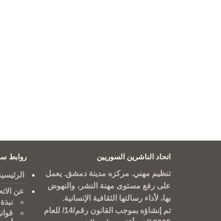
اتحاد الناشرين السوريين
روابط سر
تنظيم مهني. مركزه مدينة دمشق. يعمل
الرئيسية
على رفع مستوى مهنة النشر، والنهوض
عن الاتح
بها، لأداء رسالتها الثقافية الإنسانية.
نبذة 
تم إنشاؤه بموجب القانون رقم/14/ للعام
قوان