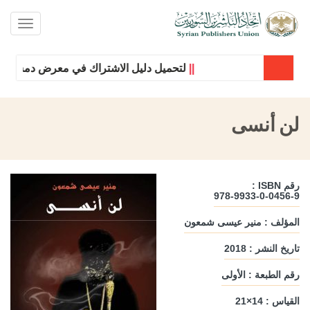
oggle
ation
||
لتحميل دليل الاشتراك في معرض دمشق الدول
لن أنسى
رقم ISBN :
978-9933-0-0456-9
المؤلف : منير عيسى شمعون
تاريخ النشر : 2018
رقم الطبعة : الأولى
القياس : 14×21