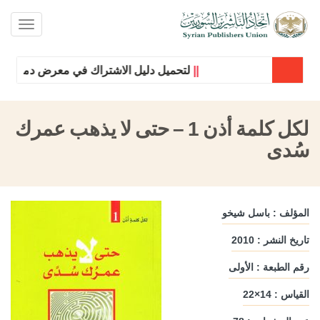
oggle
ation
||
لتحميل دليل الاشتراك في معرض دمشق الدول
لكل كلمة أذن 1 – حتى لا يذهب عمرك
سُدى
المؤلف : باسل شيخو
تاريخ النشر : 2010
رقم الطبعة : الأولى
القياس : 14×22