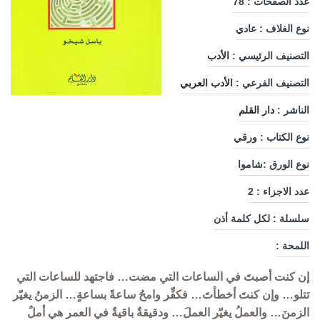
عدد الصفحات : 78
نوع الغلاف : عادي
التصنيف الرئيسي :
الأدب
التصنيف الفرعي :
الأدب العربي
الناشر :
دار القلم
نوع الكتاب : ورقي
نوع الورق :شاموا
عدد الاجزاء : 2
سلسلة : لكل كلمة أذن
اللمحة :
إن كنت أصبتَ في الساعات التي مضت… فاجتهد للساعات التي
تتلو… وإن كنتَ أخطأتَ… فكفِّر وامحُ ساعةً بساعةٍ… الزمنُ يغيّر
الزمنَ… والعملُ يغيّر العملَ… ودقيقةٌ باقيةٌ في العمر هي أملٌ