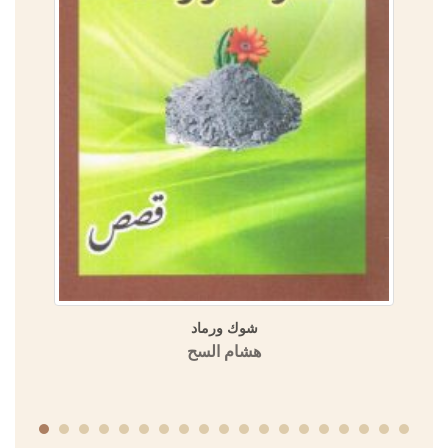
شوك ورماد
هشام السح