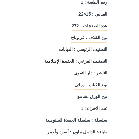
رقم الطبعة : 1
القياس : 15×22
عدد الصفحات : 272
نوع الغلاف : كرتوناج
التصنيف الرئيسي :
الديانات
التصنيف الفرعي :
العقيدة الإسلامية
الناشر :
دار التقوى
نوع الكتاب : ورقي
نوع الورق :شاموا
عدد الاجزاء : 1
سلسلة : سلسلة العقيدة السنوسية
لى
السواقي البيضاء
رسالة من الديك د
دار ليندا
مؤلفون ومترجم
طباعة الداخل ملون : أسود وأحمر