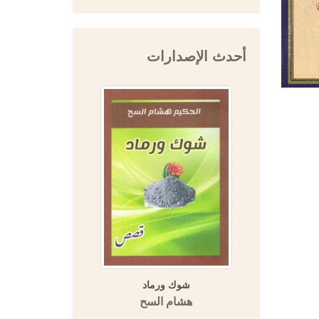
أحدث الإصدارات
ة (مسالك
شوك ورماد
المفتي 
 الأمصار)
هشام السح
دار 
اسة تحليلية
قارنة)