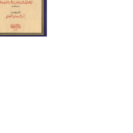
كدك
الموسوعة العمري
خلود إلكتروني
الأبصار في ممالك
ون
المنهج والمصادر (در
محمد شعبو
وصفية نقدية م