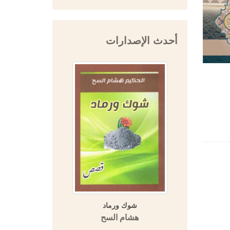
أحدث الإصدارات
الموسوعة العمرية (مسالك
شوك ورماد
الأبصار في ممالك الأمصار)
هشام السح
المنهج والمصادر (دراسة تحليلية
وصفية نقدية مقارنة)