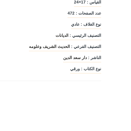
القياس : 17×24
عدد الصفحات : 472
نوع الغلاف : عادي
التصنيف الرئيسي :
الديانات
التصنيف الفرعي :
الحديث الشريف وعلومه
الناشر :
دار سعد الدين
نوع الكتاب : ورقي
آيل للسقوط
السواقي البيضاء
دار كنعان
دار ليندا