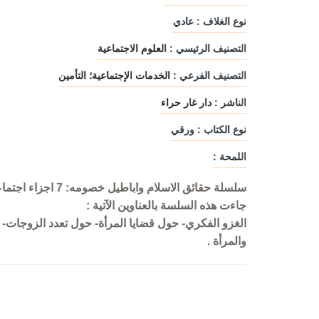
نوع الغلاف : عادي
التصنيف الرئيسي :
العلوم الاجتماعية
التصنيف الفرعي :
الخدمات الإجتماعية؛ التأمين
الناشر :
دار غار حراء
نوع الكتاب : ورقي
اللمحة :
سلسلة حقائق الاسلام واباطيل خصومه: 7 اجزاء اجتماعي
جاءت هذه السلسة بالعناوين الآتية :
الغزو الفكري- حول قضايا المرأة- حول تعدد الزوجات-
والمرأة .
عربية
السواقي البيضاء
بوح اليمام
مم
دار ليندا
مؤلفون ومترجم