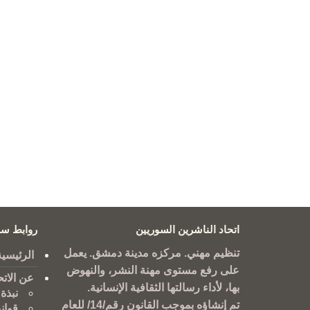
اتحاد الناشرين السوريين
روابط سر
تنظيم مهني. مركزه مدينة دمشق. يعمل
الرئيسية
على رفع مستوى مهنة النشر، والنهوض
عن الاتح
بها، لأداء رسالتها الثقافية الإنسانية.
نبذة 
تم إنشاؤه بموجب القانون رقم/14/ للعام
قوان