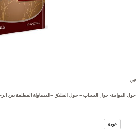
 حول القوامة- حول الحجاب – حول الطلاق –المساواة المطلقة بين الر
تراجم الحمصيين في
عودة
خلود إلكتروني
عساكر كتاب (تار
ون
محمد شعبو
منشورات الجمعية 