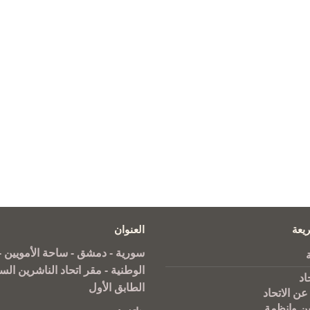
يعة
العنوان
سورية - دمشق - ساحة الأمويين - 
الوطنية - مقر اتحاد الناشرين الس
اد
الطابق الأول
عن الاتحاد
ين وانظمة