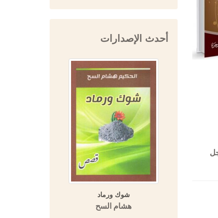
أحدث الإصدارات
جل
 تاريخ ابن
شوك ورماد
المفتي 
يخ دمشق)
هشام السح
دار 
التاريخية