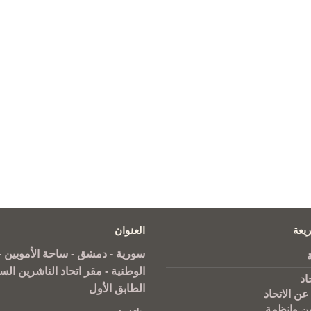
يعة
العنوان
سورية - دمشق - ساحة الأمويين - 
الوطنية - مقر اتحاد الناشرين الس
اد
الطابق الأول
عن الاتحاد
ين وانظمة