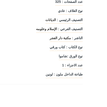
عدد الصفحات : 325
نوع الغلاف : عادي
التصنيف الرئيسي :
الديانات
التصنيف الفرعي :
الإسلام وعلومه
الناشر :
مكتبة دار الفجر
نوع الكتاب : كتاب ورقي
نوع الورق :شاموا
عدد الاجزاء : 1
طباعة الداخل ملون : لونين
عربية
السواقي البيضاء
اكتشاف برهان الله ل
مم
الكريم
دار ليندا
مؤلفون ومترجم