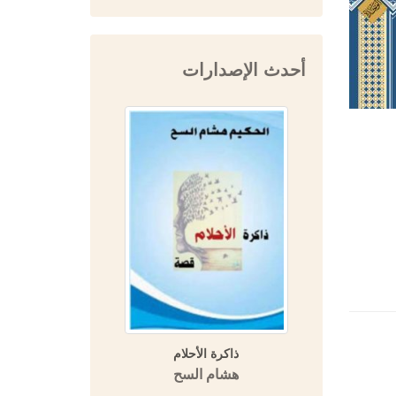
أحدث الإصدارات
 تاريخ ابن
ذاكرة الأحلام
المفتي 
يخ دمشق)
هشام السح
دار 
التاريخية