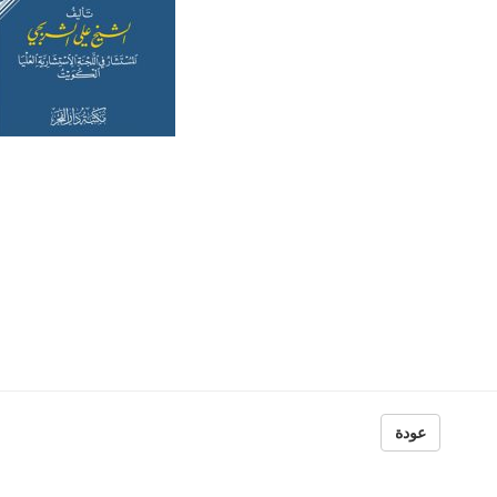
عودة
لقرآن
تراجم الحمصيين في
خلود إلكتروني
عساكر كتاب (تار
محمد شعبو
ون
منشورات الجمعية 