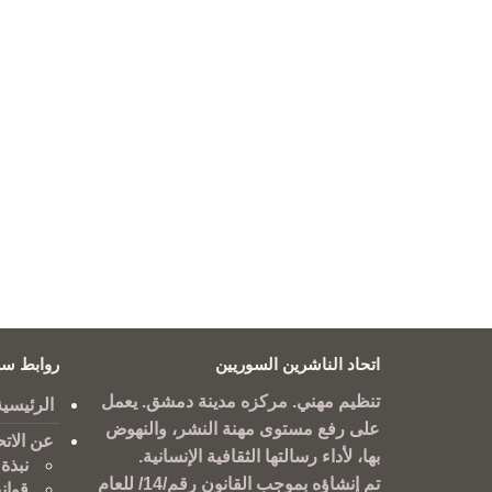
اتحاد الناشرين السوريين
روابط سر
تنظيم مهني. مركزه مدينة دمشق. يعمل
الرئيسية
على رفع مستوى مهنة النشر، والنهوض
عن الاتح
بها، لأداء رسالتها الثقافية الإنسانية.
نبذة 
تم إنشاؤه بموجب القانون رقم/14/ للعام
قوان