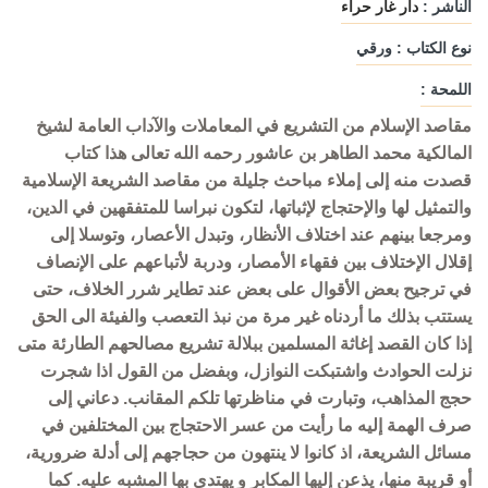
الناشر :
دار غار حراء
نوع الكتاب : ورقي
اللمحة :
مقاصد الإسلام من التشريع في المعاملات والآداب العامة لشيخ
المالكية محمد الطاهر بن عاشور رحمه الله تعالى هذا كتاب
قصدت منه إلى إملاء مباحث جليلة من مقاصد الشريعة الإسلامية
والتمثيل لها والإحتجاج لإثباتها، لتكون نبراسا للمتفقهين في الدين،
ومرجعا بينهم عند اختلاف الأنظار، وتبدل الأعصار، وتوسلا إلى
إقلال الإختلاف بين فقهاء الأمصار، ودربة لأتباعهم على الإنصاف
في ترجيح بعض الأقوال على بعض عند تطاير شرر الخلاف، حتى
يستتب بذلك ما أردناه غير مرة من نبذ التعصب والفيئة الى الحق
إذا كان القصد إغاثة المسلمين ببلالة تشريع مصالحهم الطارئة متى
نزلت الحوادث واشتبكت النوازل، وبفضل من القول اذا شجرت
حجج المذاهب، وتبارت في مناظرتها تلكم المقانب. دعاني إلى
صرف الهمة إليه ما رأيت من عسر الاحتجاج بين المختلفين في
مسائل الشريعة، اذ كانوا لا ينتهون من حجاجهم إلى أدلة ضرورية،
أو قريبة منها، يذعن إليها المكابر و يهتدي بها المشبه عليه. كما