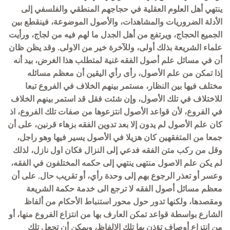
ينتهي أهل العلوم العقلية في حجاجهم المنطقي والفلسفي إلى
الأدلة الضروريات والمشاهدات، والأصول الموضوعة، فينقطع بين
الجميع الحجاج، ويرتفع من أهل الجدل ما لهم فيه من لجاج، ورأيت
علماء الشريعة بذلك أولى، وللآخرة خير من الاولى. وقد يظن ظان
أن في مسائل علم أصول الفقه غنية لمتطلب هذا الغرض، بيد أنه
إذا تمكن من علم الأصول، رأى رأي اليقين أن معظم مسائله
مختلف فيها بين النظار، مستمر بينهم الخلاف في الفروع تبعا
للاختلاف في تلك الأصول، وإن شئت فقل قد استمر بينهم الخلاف
في الفروع، لأن قواعد الأصول انتزعوها من صفات تلك الفروع، اذ
كان علم الأصول لم يدون إلا بعد تدوين الفقه بزهاء قرنين، على أن
جمعا من المتفقهين كان هزيلا في الأصول يسير فيها وهو راجل،
وقل من ركب متن الفقه فدعي إلى النزال فكان اول نازل، لذلك
لم يكن علم الاصول منتهى ينتهي إلى حكمه المختلفون في الفقه،
وعسر أو تعذر الرجوع بهم إلى وحدة رأي، أو تقريب حال. على أن
معظم مسائل أصول الفقه لا ترجع الى خدمة حكمة الشريعة
ومقصدها، ولكنها تدور حول محور استنباط الأحكام من ألفاظ
الشارع بواسطة قواعد تمكن العارف بها من انتزاع الفروع منها، أو
من انتزاع أوصاف تؤذن بها تلك الالفاظ، ويمكن أن تجعل تلك