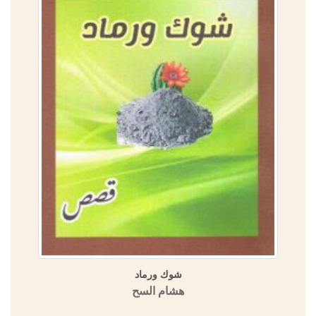
شوك ورماد
هشام السح