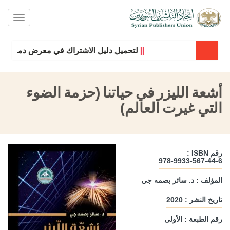
oggle
ation
||
لتحميل دليل الاشتراك في معرض دمشق الدول
أشعة الليزر في حياتنا (حزمة الضوء
التي غيرت العالم)
رقم ISBN :
978-9933-567-44-6
المؤلف : د. سائر بصمه جي
تاريخ النشر : 2020
رقم الطبعة : الأولى