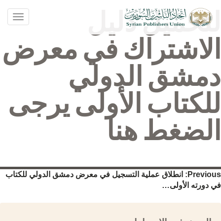
لتحميل دليل
oggle
ation
الاشتراك في معرض
دمشق الدولي
للكتاب الأولى يرجى
الضغط هنا
صفّح
Previous:
انطلاق عملية التسجيل في معرض دمشق الدولي للكتاب
في دورته الأولى…
لمقالات