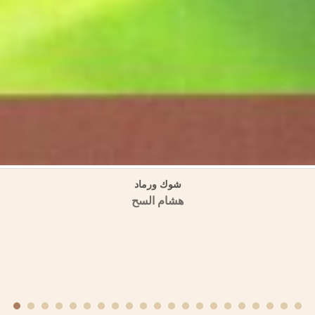
لأموية في المشرق والأندلس في الموسوعة العمرية (مسالك الأبصار في ممالك ا
منشورات الجمعية التاريخية السورية