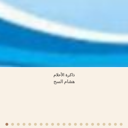
ية (مسالك الأبصار في ممالك الأمصار) المنهج والمصادر (دراسة تحليلية وصفية 
منشورات الجمعية التاريخية السورية