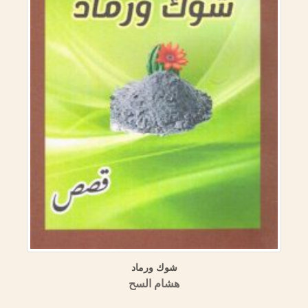
ر في ممالك الأمصار) المنهج
شوك ورماد
وصفية نقدية مقارنة)
هشام السح
تاريخية السورية