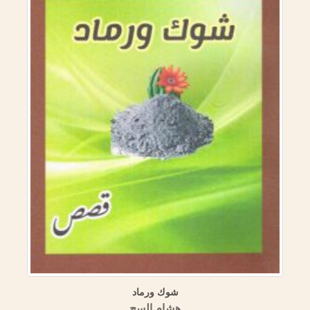
شوك ورماد
هشام السح