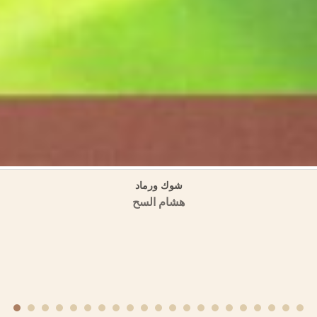
ية (مسالك الأبصار في ممالك الأمصار) المنهج والمصادر (دراسة تحليلية وصفية 
منشورات الجمعية التاريخية السورية