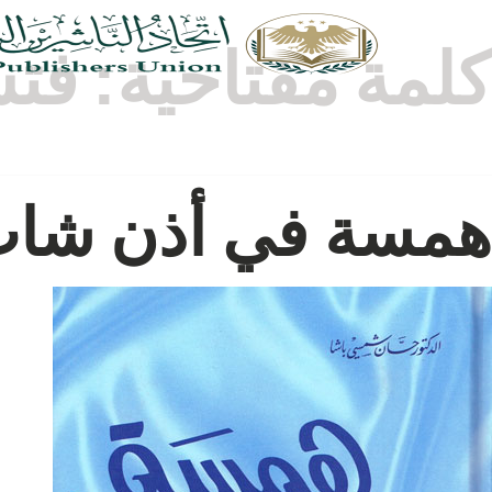
كلمة مفتاحية:
فت
همسة في أذن شا