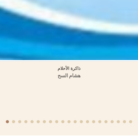
تاريخ حمص وتراجم رجالها في كتب التاريخ ثلاثة أجزاء
منشورات الجمعية التاريخية السورية