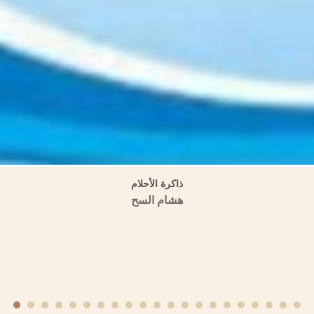
لأموية في المشرق والأندلس في الموسوعة العمرية (مسالك الأبصار في ممالك ا
منشورات الجمعية التاريخية السورية