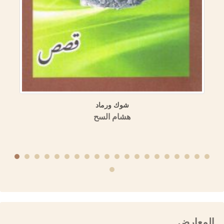
شوك ورماد
هشام السح
المعارض