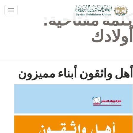
oggle
كلمة مفتاحية:
ation
أولادك
أهل واثقون أبناء مميزون