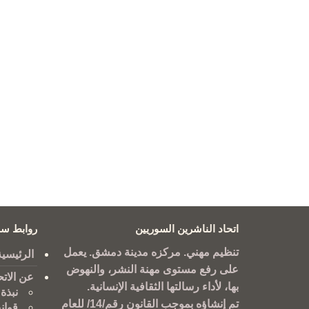
اتحاد الناشرين السوريين
روابط سر
تنظيم مهني. مركزه مدينة دمشق. يعمل
الرئيسية
على رفع مستوى مهنة النشر، والنهوض
عن الاتح
بها، لأداء رسالتها الثقافية الإنسانية.
نبذة 
تم إنشاؤه بموجب القانون رقم/14/ للعام
قوان