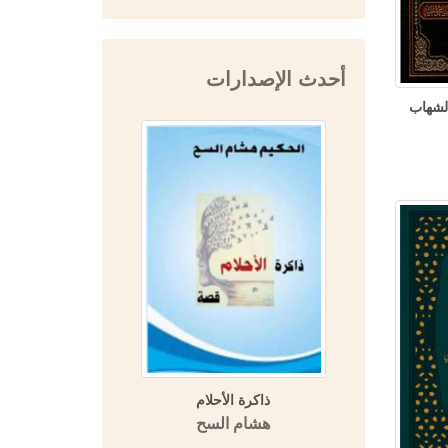
أحدث الإصدارات
لشهاب
تراجم رجالها في
ذاكرة الأحلام
ا
يخ ثلاثة أجزاء
هشام السح
معية التاريخية