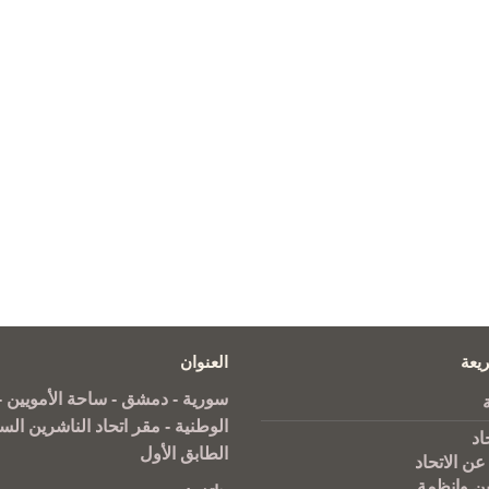
يعة
العنوان
سورية - دمشق - ساحة الأمويين - 
الوطنية - مقر اتحاد الناشرين الس
اد
الطابق الأول
عن الاتحاد
ين وانظمة