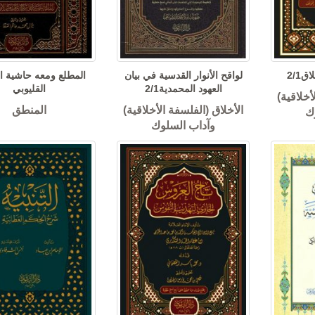
2/1
لواقح الأنوار القدسية في بيان
المطلع ومعه حاشية ا
العهود المحمدية2/1
القليوبي
أخلاقية)
الأخلاق (الفلسفة الأخلاقية)
المنطق
ك
وآداب السلوك
تاريخ حمص و
لمهجري وهيب
خلود إلكتروني
كتب التار
ة
محمد شعبو
منشورات الج
ترجمون