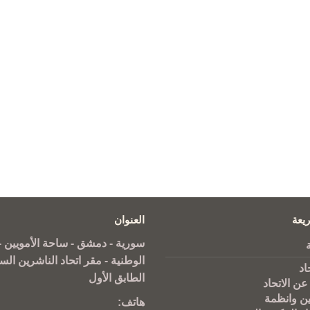
يعة
العنوان
سورية - دمشق - ساحة الأمويين - 
الوطنية - مقر اتحاد الناشرين الس
اد
الطابق الأول
عن الاتحاد
ين وانظمة
هاتف: