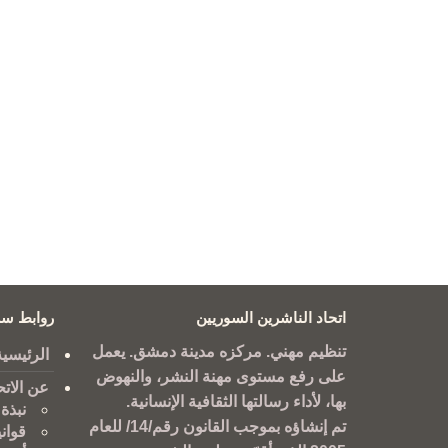
اتحاد الناشرين السوريين
روابط سر
تنظيم مهني. مركزه مدينة دمشق. يعمل
الرئيسية
على رفع مستوى مهنة النشر، والنهوض
عن الاتح
بها، لأداء رسالتها الثقافية الإنسانية.
نبذة 
تم إنشاؤه بموجب القانون رقم/14/ للعام
قوان