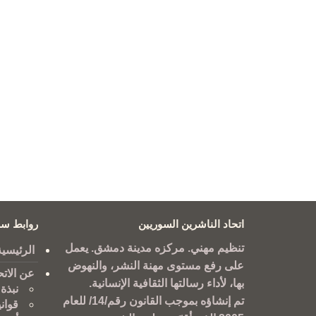
اتحاد الناشرين السوريين
روابط سر
تنظيم مهني. مركزه مدينة دمشق. يعمل
الرئيسية
على رفع مستوى مهنة النشر، والنهوض
عن الاتح
بها، لأداء رسالتها الثقافية الإنسانية.
نبذة 
تم إنشاؤه بموجب القانون رقم/14/ للعام
قوان