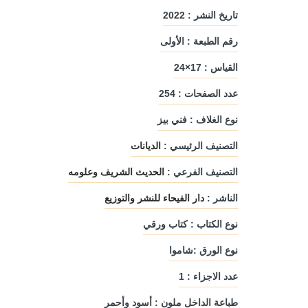
تاريخ النشر : 2022
رقم الطبعة : الأولى
القياس : 17×24
عدد الصفحات : 254
نوع الغلاف : فني بيز
التصنيف الرئيسي :
الديانات
التصنيف الفرعي :
الحديث الشريف وعلومه
الناشر :
دار الفيحاء للنشر والتوزيع
نوع الكتاب : كتاب ورقي
نوع الورق :شاموا
شتات
أمواج السرد
أمجاد دَاسِم
عدد الاجزاء : 1
يد
دار ليندا
مؤلفون ومترجم
طباعة الداخل ملون : أسود وأحمر