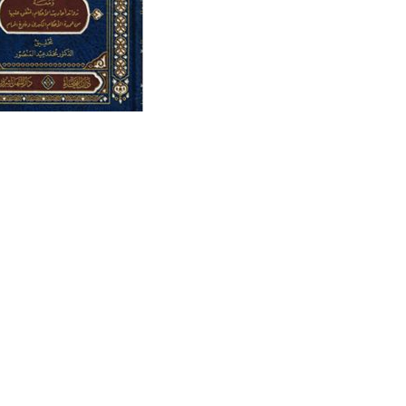
تراجم الحمصيين في
خلود إلكتروني
عساكر كتاب (تار
ون
محمد شعبو
منشورات الجمعية 