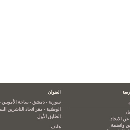
يعة
العنوان
سورية - دمشق - ساحة الأمويين - 
الوطنية - مقر اتحاد الناشرين الس
اد
الطابق الأول
عن الاتحاد
ين وانظمة
هاتف: