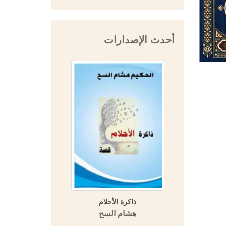
أحدث الإصدارات
 تاريخ ابن
ذاكرة الأحلام
المفتي 
يخ دمشق)
هشام السح
دار 
التاريخية