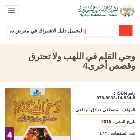
oggle
ation
||
لتحميل دليل الاشتراك في معرض دمشق الدو
وحي القلم في اللهب ولا تحترق
وقصص أخرى4
رقم ISBN :
978-9933-14-834-8
المؤلف : مصطفى صادق الرافعي
تاريخ النشر : 2015
عدد الصفحات : 174