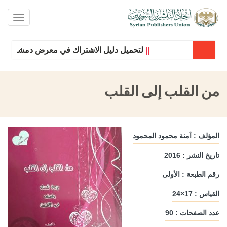
oggle
ation
||
لتحميل دليل الاشتراك في معرض دمشق الدولي 
من القلب إلى القلب
المؤلف : آمنة محمود المحمود
تاريخ النشر : 2016
رقم الطبعة : الأولى
القياس : 17×24
عدد الصفحات : 90